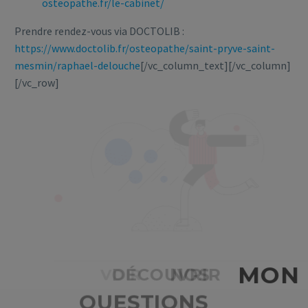
osteopathe.fr/le-cabinet/
Prendre rendez-vous via DOCTOLIB :
https://www.doctolib.fr/osteopathe/saint-pryve-saint-
mesmin/raphael-delouche
[/vc_column_text][/vc_column]
[/vc_row]
D
É
C
O
U
V
R
I
R
M
O
N
C
A
B
I
N
E
T