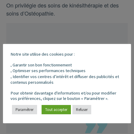
On privilégie des soins de kinésithérapie et des
soins d’Ostéopathie.
Ces 2 traitements se
Notre site utilise des cookies pour :
complètent
Garantir son bon fonctionnement
.
parfaitement afin de
Optimiser ses performances techniques
.
Identifier vos centres d’intérêt et diffuser des publicités et
.
récupérer une cheville
contenus personnalisés
stable et prévenir les
Pour obtenir davantage d'informations et/ou pour modifier
vos préférences, cliquez sur le bouton « Paramétrer ».
récidives.
Paramétrer
Tout accepter
Refuser