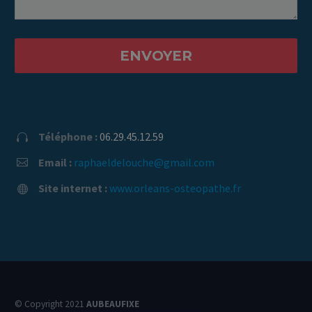
Téléphone :
06.29.45.12.59


Email :
raphaeldelouche@gmail.com


Site internet :
www.orleans-osteopathe.fr


© Copyright 2021
AUBEAUFIXE