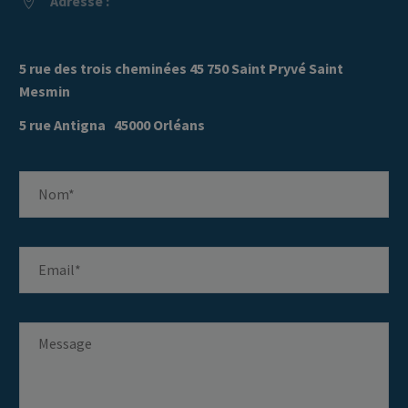
Adresse :


5 rue des trois cheminées 45 750 Saint Pryvé Saint
Mesmin
5 rue Antigna 45000 Orléans