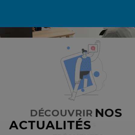
D
É
C
O
U
V
R
I
R
N
O
S
A
C
T
U
A
L
I
T
É
S