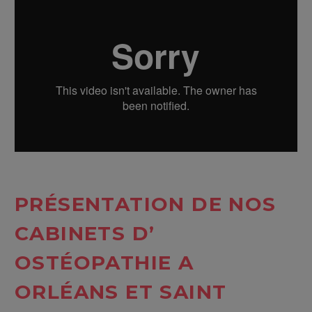
PRÉSENTATION DE NOS
CABINETS
D’
OST
É
OPATHIE A
ORLÉANS ET SAINT