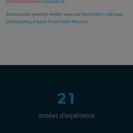
d’Ostéopathie en
cliquant ici.
Vous pouvez prendre rendez vous par
Doctolib.fr, rubrique
Ostéopathe, à Saint Pryvé Saint Mesmin.
2
1
années d'expérience