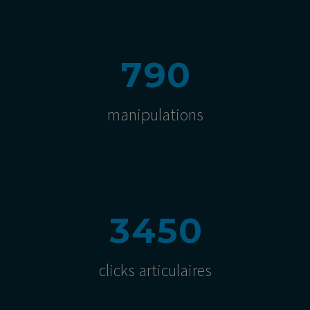
7
9
0
manipulations
3
4
5
0
clicks articulaires