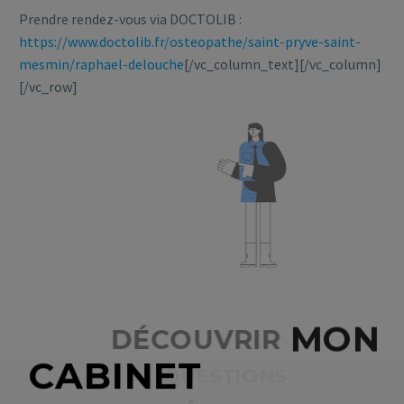
Prendre rendez-vous via DOCTOLIB :
https://www.doctolib.fr/osteopathe/saint-pryve-saint-
mesmin/raphael-delouche
[/vc_column_text][/vc_column]
[/vc_row]
D
É
C
O
U
V
R
I
R
M
O
N
C
A
B
I
N
E
T