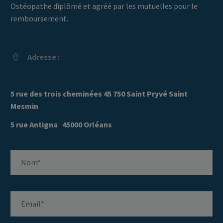
Ostéopathe diplômé et agréé par les mutuelles pour le
remboursement.
Adresse :


5 rue des trois cheminées 45 750 Saint Pryvé Saint
Mesmin
5 rue Antigna 45000 Orléans