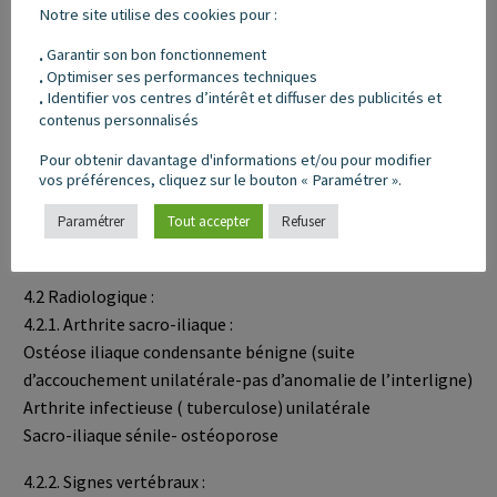
Notre site utilise des cookies pour :
Garantir son bon fonctionnement
.
Devant une forme périphérique, les autres rhumatismes
Optimiser ses performances techniques
.
inflammatoires chronique, surtout le syndrome de Fiessinger
Identifier vos centres d’intérêt et diffuser des publicités et
.
Leroy Reiter
contenus personnalisés
Pour obtenir davantage d'informations et/ou pour modifier
les autres rachialgies et radiculalgies d’horaire inflammatoire
vos préférences, cliquez sur le bouton « Paramétrer ».
(neurinome ostéoblastome- ostéotome ostéoïde)
Paramétrer
Tout accepter
Refuser
Risques surtout en l’absence de signe radiologique de confondre
avec des lombalgies banales.
4.2 Radiologique :
4.2.1. Arthrite sacro-iliaque :
Ostéose iliaque condensante bénigne (suite
d’accouchement unilatérale-pas d’anomalie de l’interligne)
Arthrite infectieuse ( tuberculose) unilatérale
Sacro-iliaque sénile- ostéoporose
4.2.2. Signes vertébraux :