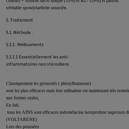
Osteïte) + Arthrite sacro iliaque (33%) et B27 (19%) et parfois
véritable spondylarthrite associée.
5. Traitement
5.1. Méthode :
5.1.1 : Médicaments
5.1.1.1 Essentiellement les anti-
inflammatoires non stéroïdiens
Classiquement les pyrazotés ( phenylbutazone)
sont les plus efficaces mais leur utilisation est maintenant très restrei
aux formes orales,
En fait,
tous les AINS sont efficaces indométacine ketoprofene naproxen d
(VOLTARENE)
Lors des poussées