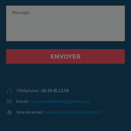
Téléphone :
06.29.45.12.59


Email :
raphaeldelouche@gmail.com


Site internet :
www.orleans-osteopathe.fr

