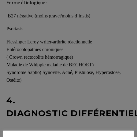
Forme étiologique :
B27 négative (moins grave?moins d’iristis)
Psoriasis
Fiessinger Leroy writer-arthrite réactionnelle
Entérocolopathies chroniques
( Crown rectocolite hémorragique)
Maladie de Whipple maladie de BECHOET)
Syndrome Sapho( Synovite, Acné, Pustulose, Hyperostose,
Ostéite)
4.
DIAGNOSTIC DIFFÉRENTIE
4.1. Clinique :