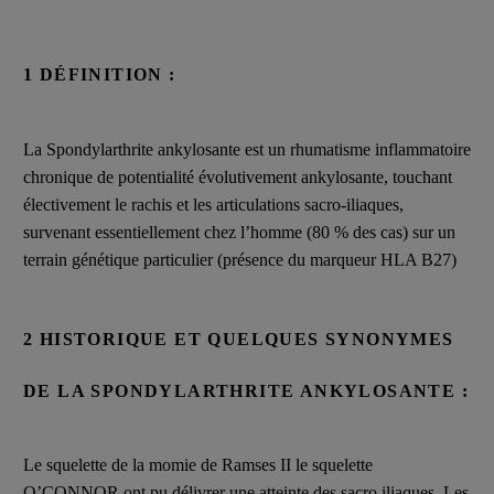
1 DÉFINITION :
La Spondylarthrite ankylosante est un rhumatisme inflammatoire
chronique de potentialité évolutivement ankylosante, touchant
électivement le rachis et les articulations sacro-iliaques,
survenant essentiellement chez l’homme (80 % des cas) sur un
terrain génétique particulier (présence du marqueur HLA B27)
2 HISTORIQUE ET QUELQUES SYNONYMES
DE LA SPONDYLARTHRITE ANKYLOSANTE :
Le squelette de la momie de Ramses II le squelette
O’CONNOR ont pu délivrer une atteinte des sacro iliaques. Les