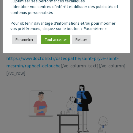
Optimiser ses performances techniques
.
le résultat d’une longue évolution.
Identifier vos centres d’intérêt et diffuser des publicités et
.
contenus personnalisés
Pour obtenir davantage d'informations et/ou pour modifier
vos préférences, cliquez sur le bouton « Paramétrer ».
Découvrir le cabinet :
https://orleans-
osteopathe.fr/le-cabinet/
Paramétrer
Tout accepter
Refuser
Prendre rendez-vous via DOCTOLIB :
https://www.doctolib.fr/osteopathe/saint-pryve-saint-
mesmin/raphael-delouche
[/vc_column_text][/vc_column]
[/vc_row]