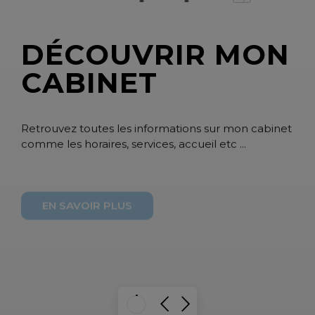
D
É
C
O
U
V
R
I
R
M
O
N
C
A
B
I
N
E
T
Retrouvez toutes les informations sur mon cabinet
comme les horaires, services, accueil etc ...
EN SAVOIR PLUS