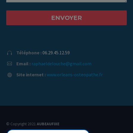
Téléphone :
06.29.45.12.59


Email :
raphaeldelouche@gmail.com


Site internet :
www.orleans-osteopathe.fr


© Copyright 2021
AUBEAUFIXE