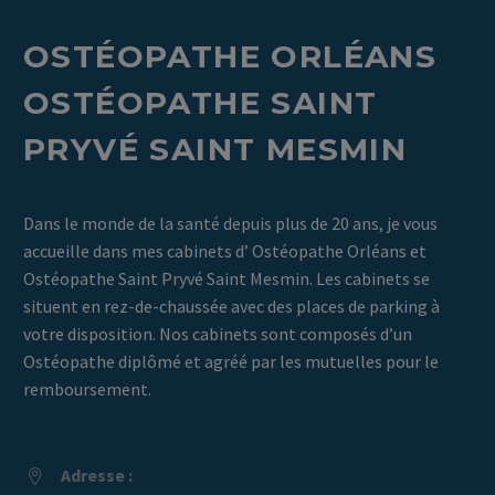
OST
É
OPATHE ORL
É
ANS
OST
É
OPATHE SAINT
PRYV
É
SAINT MESMIN
Dans le monde de la santé depuis plus de 20 ans, je vous
accueille dans mes cabinets d’ Ostéopathe Orléans et
Ostéopathe Saint Pryvé Saint Mesmin. Les cabinets se
situent en rez-de-chaussée avec des places de parking à
votre disposition. Nos cabinets sont composés d’un
Ostéopathe diplômé et agréé par les mutuelles pour le
remboursement.
Adresse :

